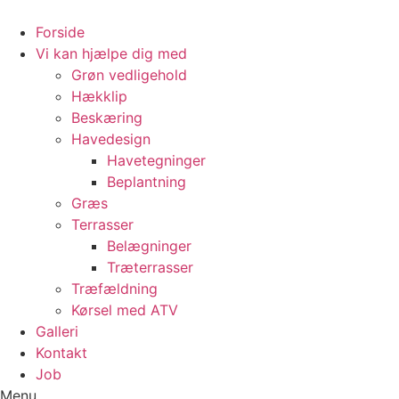
Videre
til
Forside
indhold
Vi kan hjælpe dig med
Grøn vedligehold
Hækklip
Beskæring
Havedesign
Havetegninger
Beplantning
Græs
Terrasser
Belægninger
Træterrasser
Træfældning
Kørsel med ATV
Galleri
Kontakt
Job
Menu